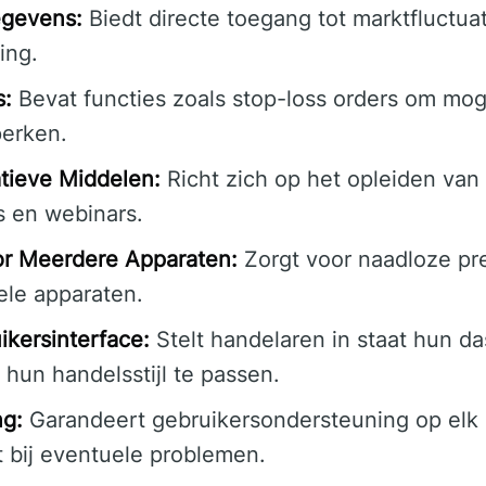
egevens:
Biedt directe toegang tot marktfluctuati
ing.
s:
Bevat functies zoals stop-loss orders om mogel
perken.
tieve Middelen:
Richt zich op het opleiden van
ls en webinars.
oor Meerdere Apparaten:
Zorgt voor naadloze pre
ele apparaten.
kersinterface:
Stelt handelaren in staat hun d
hun handelsstijl te passen.
ng:
Garandeert gebruikersondersteuning op elk
 bij eventuele problemen.