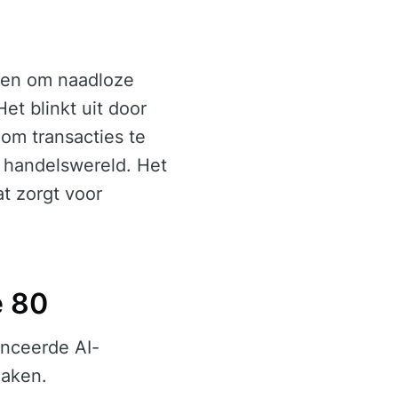
pen om naadloze
et blinkt uit door
om transacties te
e handelswereld. Het
t zorgt voor
e 80
nceerde AI-
maken.