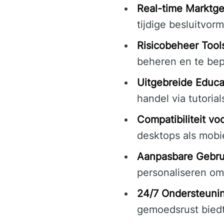
Real-time Marktg
tijdige besluitvorm
Risicobeheer Tool
beheren en te be
Uitgebreide Educa
handel via tutoria
Compatibiliteit v
desktops als mobi
Aanpasbare Gebrui
personaliseren om 
24/7 Ondersteuni
gemoedsrust biedt