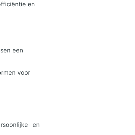
ficiëntie en
isen een
ormen voor
rsoonlijke- en