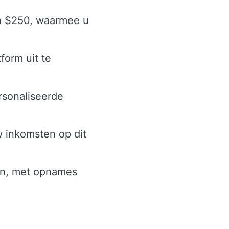
an $250, waarmee u
form uit te
rsonaliseerde
 inkomsten op dit
en, met opnames