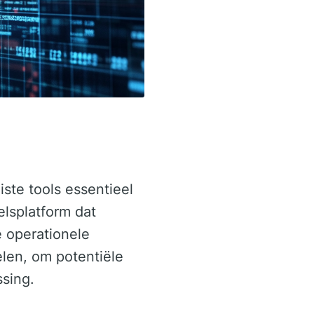
ste tools essentieel
elsplatform dat
e operationele
elen, om potentiële
sing.