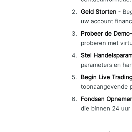
Geld Storten
- Beg
uw account financi
Probeer de Demo
proberen met virtu
Stel Handelsparam
parameters en hand
Begin Live Tradin
toonaangevende p
Fondsen Opneme
die binnen 24 uur