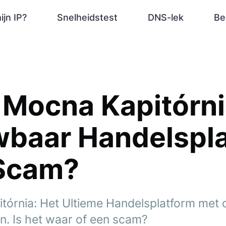
ijn IP?
Snelheidstest
DNS-lek
Be
Mocna Kapitórni
wbaar Handelspl
 Scam?
tórnia: Het Ultieme Handelsplatform met
en. Is het waar of een scam?