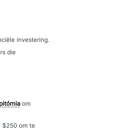
ciële investering.
rs die
itórnia
om
n $250 om te