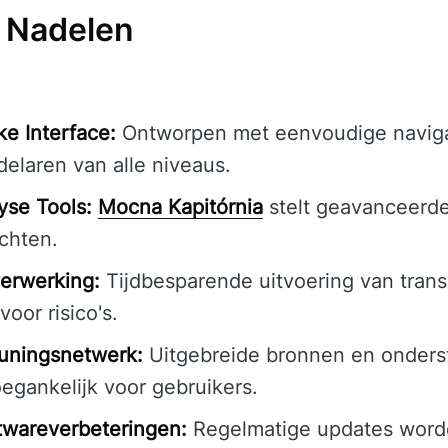
 Nadelen
ke Interface:
Ontworpen met eenvoudige navig
elaren van alle niveaus.
yse Tools:
Mocna Kapitórnia
stelt geavanceerd
ichten.
verwerking:
Tijdbesparende uitvoering van trans
oor risico's.
uningsnetwerk:
Uitgebreide bronnen en onder
oegankelijk voor gebruikers.
twareverbeteringen:
Regelmatige updates word