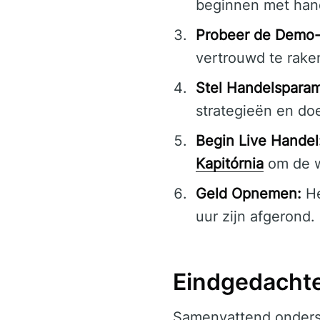
beginnen met han
Probeer de Demo-
vertrouwd te raken
Stel Handelsparam
strategieën en do
Begin Live Handel
Kapitórnia
om de w
Geld Opnemen:
He
uur zijn afgerond.
Eindgedacht
Samenvattend onder