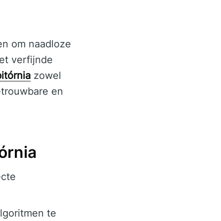
pen om naadloze
t verfijnde
itórnia
zowel
betrouwbare en
órnia
ecte
algoritmen te