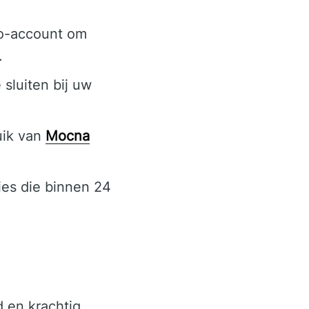
mo-account om
.
sluiten bij uw
uik van
Mocna
ies die binnen 24
d en krachtig