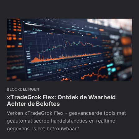
BEOORDELINGEN
хΤrаdеGrοk Flех: Ontdek de Waarheid
Achter de Beloftes
Verken хΤrаdеGrοk Flех - geavanceerde tools met
geautomatiseerde handelsfuncties en realtime
gegevens. Is het betrouwbaar?