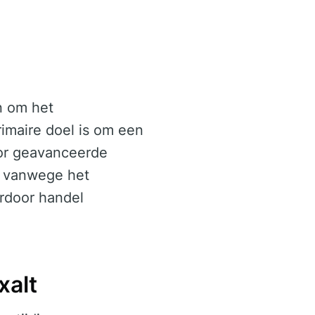
n om het
imaire doel is om een
oor geavanceerde
ld vanwege het
ardoor handel
xalt