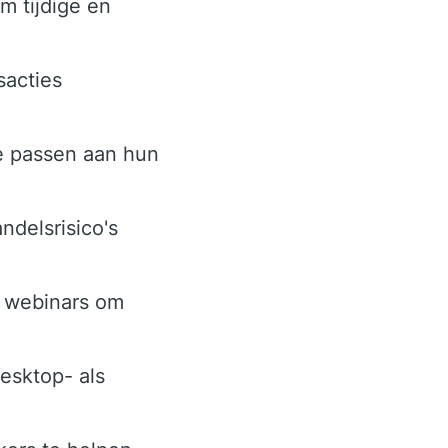
m tijdige en
sacties
te passen aan hun
ndelsrisico's
n webinars om
esktop- als