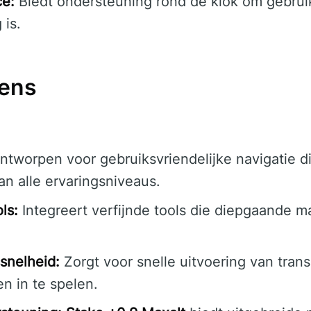
ce:
Biedt ondersteuning rond de klok om gebrui
 is.
gens
tworpen voor gebruiksvriendelijke navigatie die
n alle ervaringsniveaus.
ls:
Integreert verfijnde tools die diepgaande m
snelheid:
Zorgt voor snelle uitvoering van tran
n in te spelen.