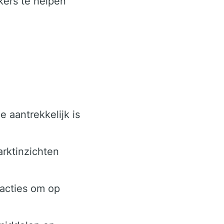
kers te helpen
 aantrekkelijk is
arktinzichten
sacties om op