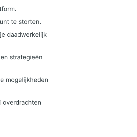
tform.
nt te storten.
 je daadwerkelijk
 en strategieën
ge mogelijkheden
j overdrachten