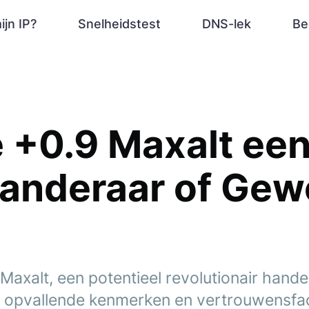
ijn IP?
Snelheidstest
DNS-lek
Be
e +0.9 Maxalt ee
randeraar of Ge
axalt, een potentieel revolutionair hande
 opvallende kenmerken en vertrouwensfa