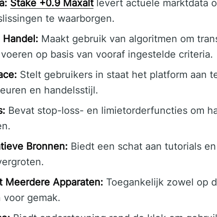
a:
Stake +0.9 Maxalt
levert actuele marktdata o
lissingen te waarborgen.
 Handel:
Maakt gebruik van algoritmen om tran
 voeren op basis van vooraf ingestelde criteria.
ace:
Stelt gebruikers in staat het platform aan 
euren en handelsstijl.
s:
Bevat stop-loss- en limietorderfuncties om ha
en.
tieve Bronnen:
Biedt een schat aan tutorials e
vergroten.
et Meerdere Apparaten:
Toegankelijk zowel op d
n voor gemak.