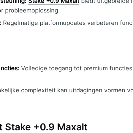
steuning:
Stake +0.9 Maxalt
biedt uitgebreide 
r probleemoplossing.
:
Regelmatige platformupdates verbeteren functi
ncties:
Volledige toegang tot premium functies
elijke complexiteit kan uitdagingen vormen v
 Stake +0.9 Maxalt