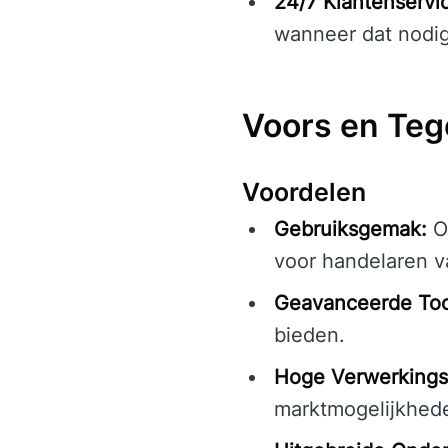
24/7 Klantenservi
wanneer dat nodig
Voors en Te
Voordelen
Gebruiksgemak:
On
voor handelaren va
Geavanceerde Too
bieden.
Hoge Verwerkings
marktmogelijkhede