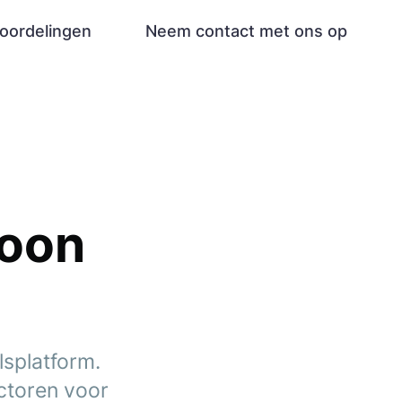
oordelingen
Neem contact met ons op
n
woon
lsplatform.
ctoren voor