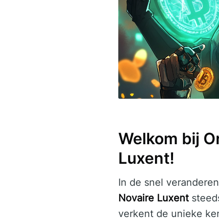
Welkom bij O
Luxent!
In de snel verandere
Novaire Luxent
steeds
verkent de unieke ke