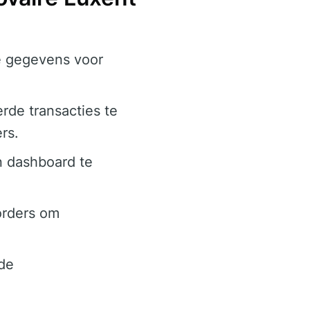
e gegevens voor
rde transacties te
rs.
n dashboard te
torders om
 de