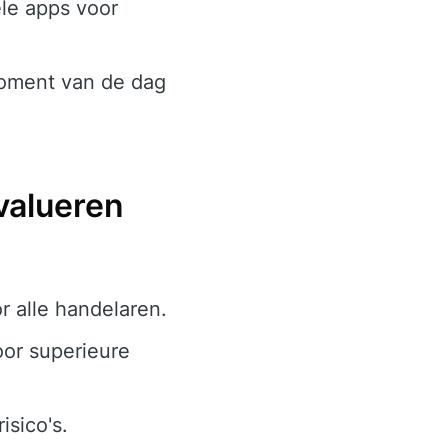
le apps voor
moment van de dag
valueren
r alle handelaren.
or superieure
isico's.