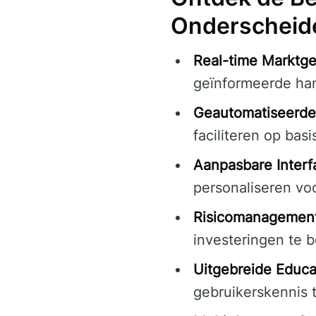
Onderscheid
Real-time Marktg
geïnformeerde han
Geautomatiseerde
faciliteren op bas
Aanpasbare Interf
personaliseren vo
Risicomanagement
investeringen te 
Uitgebreide Educa
gebruikerskennis 