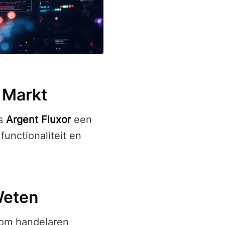
 Markt
ls
Argent Fluxor
een
functionaliteit en
Weten
 om handelaren