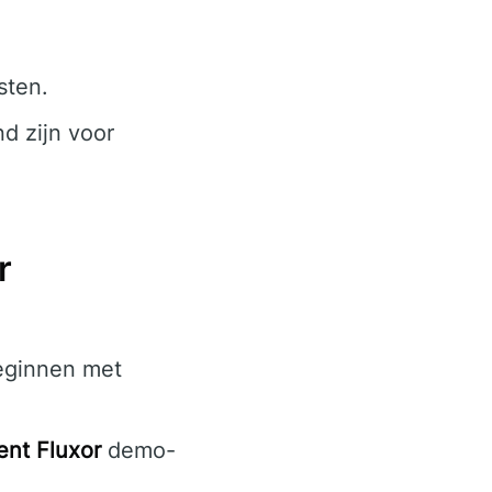
sten.
d zijn voor
r
eginnen met
ent Fluxor
demo-