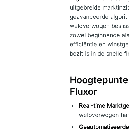
uitgebreide marktinz
geavanceerde algoritm
weloverwogen beslissi
zowel beginnende als
efficiëntie en winst
bezit is in de snelle 
Hoogtepunte
Fluxor
Real-time Marktg
weloverwogen han
Geautomatiseerde