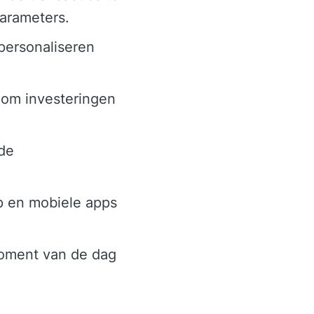
parameters.
 personaliseren
s om investeringen
 de
p en mobiele apps
moment van de dag